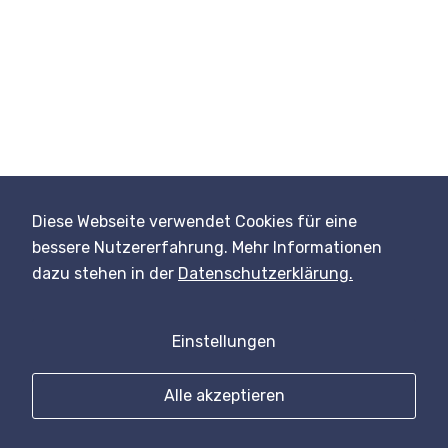
Der Umschlag, den eure Gäste in ihrem Briefkasten
finden, ist
die erste kleine Freude eurer großen
Feier
. Und die sollte doch genau so toll sein, wie
eure Papeterie selbst – oder?
Als kleine
Entscheidungshilfe
könnt ihr bei mir
Muster von allen angebotenen Briefumschlägen
bestellen.
Diese Webseite verwendet Cookies für eine
Briefumschläge entdecken
bessere Nutzererfahrung. Mehr Informationen
dazu stehen in der
Datenschutzerklärung.
Einstellungen
© 2020-2026 hello juli design Inh. Julia Klante |
Datenschutz
Alle akzeptieren
|
Impressum
|
AGB
|
Kontakt